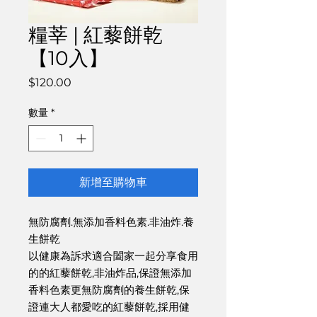
糧莘 | 紅藜餅乾
【10入】
價
$120.00
格
數量
*
新增至購物車
無防腐劑.無添加香料色素.非油炸.養
生餅乾
以健康為訴求適合闔家一起分享食用
的的紅藜餅乾,非油炸品,保證無添加
香料色素更無防腐劑的養生餅乾,保
證連大人都愛吃的紅藜餅乾,採用健