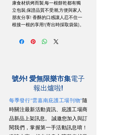
康食材烘烤而製,每一根餅乾都有獨
立包裝,保證品質不受潮,方便與家人
朋友分享! 香酥的口感讓人忍不住一
根接一根的享用!(寄出時採取袋裝)。
號外! 愛無限樂市集
電子
報出爐啦!
每季發行"雲嘉南庇護工場刊物"
隨
時關注最新活動資訊、庇護工場商
品新品上架訊息。 誠邀您加入與訂
閱我們，掌握第一手活動訊息唷！