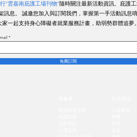
行"雲嘉南庇護工場刊物"
隨時關注最新活動資訊、庇護工
架訊息。 誠邀您加入與訂閱我們，掌握第一手活動訊息
大家一起支持身心障礙者就業服務計畫，助弱勢群體追夢
mail
免費訂閱
​樂趣事
庇護商品
愛無限電子報
公益禮盒
庇護品牌
簡餐
​活動資訊
烘焙
心理資源
食品
課程&公告&資訊
農產