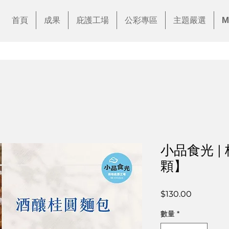
首頁
成果
庇護工場
公彩專區
主題嚴選
M
小品食光 |
顆】
價
$130.00
格
數量
*