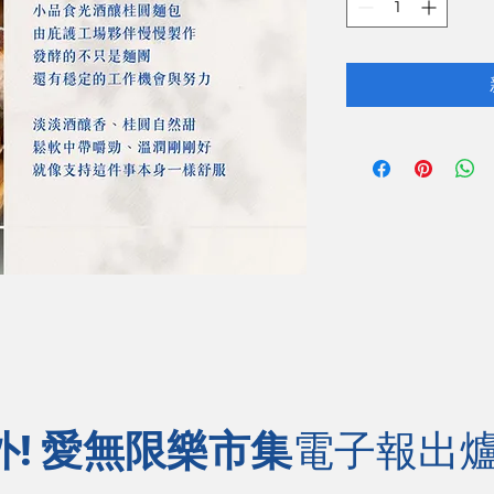
外! 愛無限樂市集
電子報出爐