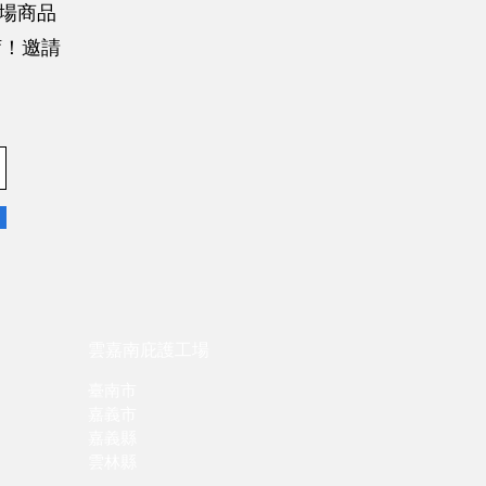
場商品
唷！邀請
。
雲嘉南庇護工場
臺南市
嘉義市
嘉義縣
雲林縣