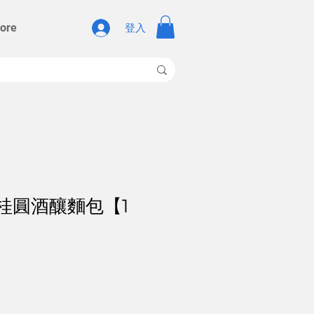
ore
登入
 桂圓酒釀麵包【1