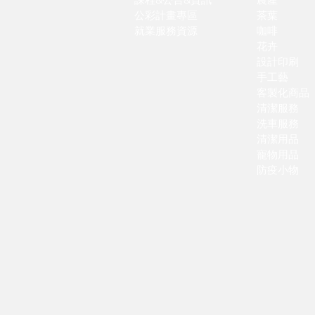
​公彩計畫專區
茶葉
就業服務資源
咖啡
花卉
設計印刷
手工藝
​客製化商品
清潔服務
洗車服務
清潔用品
寵物用品
防疫小物