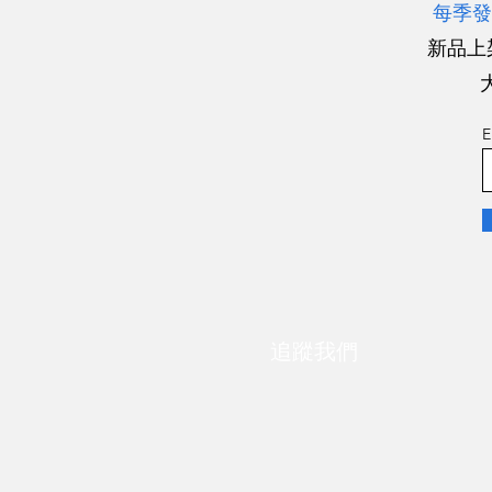
每季發
新品上
E
追蹤我們