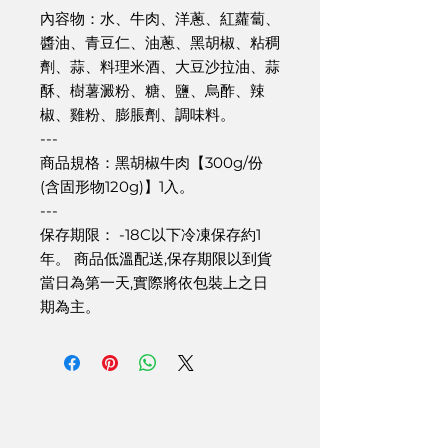
內容物：水、牛肉、洋蔥、紅蘿蔔、
醬油、青豆仁、油蔥、黑胡椒、粘稠
劑、蒜、料理米酒、大豆沙拉油、蒜
酥、樹薯澱粉、糖、鹽、烏酢、辣
椒、雞粉、膨脹劑、調味料。
---
商品規格：黑胡椒牛肉【300g/份
(含固形物120g)】1入。
---
保存期限： -18C以下冷凍保存約1
年。 商品低溫配送,保存期限以到貨
當日為第一天,實際將依包裝上之日
期為主。