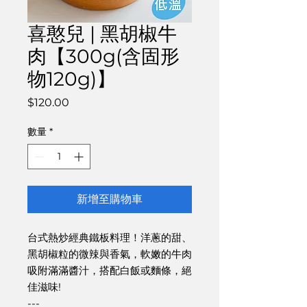
喜憨兒 | 黑胡椒牛
肉【300g(含固形
物120g)】
價
$120.00
格
數量
*
新增至購物車
台式熱炒經典鐵板料理！洋蔥的甜、
黑胡椒粒的微辣與香氣，軟嫩的牛肉
吸附滿滿醬汁，搭配白飯或麵條，絕
佳滋味!
---