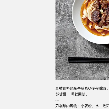
真材實料頂級牛腩條Q彈有嚼勁
郁甘甜 一喝就回甘。
---
刀削麵内容物：小麥粉、水、羥