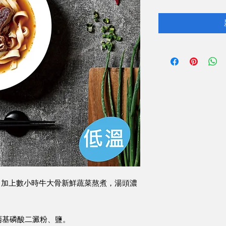
，加上數小時牛大骨新鮮蔬菜熬煮，湯頭濃
丙基磷酸二澱粉、鹽。