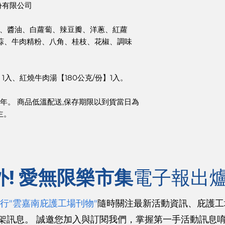
份有限公司
肉、醬油、白蘿蔔、辣豆瓣、洋蔥、紅蘿
蒜、牛肉精粉、八角、桂枝、花椒、調味
1入、紅燒牛肉湯【180公克/份】1入。
約1年。 商品低溫配送,保存期限以到貨當日為
主。
外! 愛無限樂市集
電子報出爐
行"雲嘉南庇護工場刊物"
隨時關注最新活動資訊、庇護工
架訊息。 誠邀您加入與訂閱我們，掌握第一手活動訊息