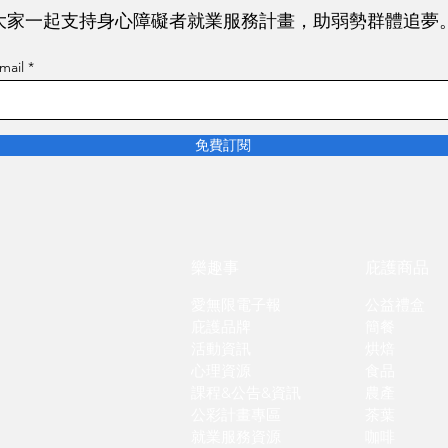
大家一起支持身心障礙者就業服務計畫，助弱勢群體追夢
mail
免費訂閱
​樂趣事
庇護商品
愛無限電子報
公益禮盒
庇護品牌
簡餐
​活動資訊
烘焙
心理資源
食品
課程&公告&資訊
農產
​公彩計畫專區
茶葉
就業服務資源
咖啡