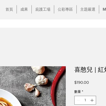
首頁
成果
庇護工場
公彩專區
主題嚴選
M
喜憨兒 | 
價
$190.00
格
數量
*