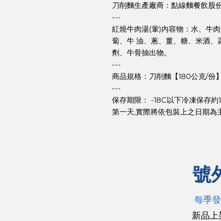
刀削麵生產廠商：點線麵餐飲股
---
紅燒牛肉湯(葷)内容物：水、牛
蔔、牛 油、蔥、薑、糖、米酒、
劑、牛骨抽出物。
---
商品規格：刀削麵【180公克/份】
---
保存期限： -18C以下冷凍保存
第一天,實際將依包裝上之日期為
號
每季發
新品上