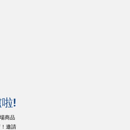
啦!
場商品
唷！邀請