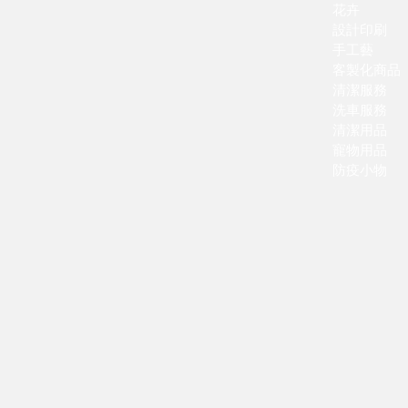
花卉
設計印刷
手工藝
​客製化商品
清潔服務
洗車服務
清潔用品
寵物用品
防疫小物