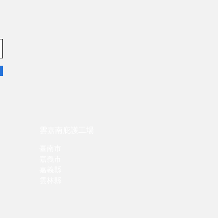
。
雲嘉南庇護工場
臺南市
嘉義市
嘉義縣
雲林縣