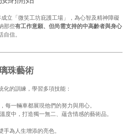
0 年成立「微笑工坊庇護工場」，為心智及精神障礙
納那些
有工作意願、但尚需支持的中高齡者與身心
活自信。
琉璃珠藝術
統化的訓練，學習多項技能：
，每一輛車都展現他們的努力與用心。
溫度中，打造獨一無二、蘊含情感的藝術品。
雙手為人生增添的亮色。