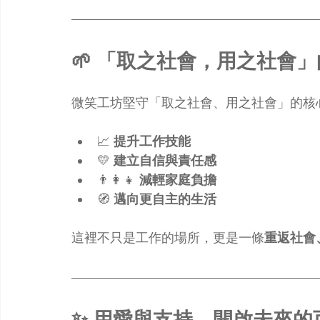
🌱 「取之社會，用之社會
微笑工坊堅守「取之社會、用之社會」的核
📈 
提升工作技能
💛 
建立自信與責任感
👨‍👩‍👧 
減輕家庭負擔
🧭 
邁向更自主的生活
這裡不只是工作的場所，更是一條
重返社會
✨ 用愛與支持，開啟未來的