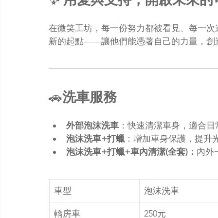
在微笑工坊，每一份努力都被看見、每一次
新的起點——讓他們能憑著自己的力量，創
🚗
洗車服務
外部泡沫洗車
：快速清潔車身，適合日
泡沫洗車+打蠟
：增加車身保護，提升
泡沫洗車+打蠟+車內清潔(全套)：
內外
車型
泡沫洗車
轎房車
250元