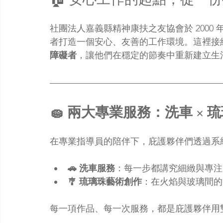
社團法人嘉義縣精神康扶之友協會於 200
者打造一個安心、友善的工作環境。這裡接
障礙者
，讓他們在穩定的節奏中重新建立生
🧽 兩大專業服務：洗車 × 
在專業指導員的陪伴下，庇護夥伴們透過系
🚗 洗車服務
：每一步都講究細緻與專注
🎐 琉璃珠藝術創作
：在火焰與玻璃間的
每一項作品、每一次服務，都是庇護夥伴用