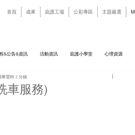
首頁
成果
庇護工場
公彩專區
主題嚴選
M
程&公告&資訊
活動資訊
庇護小學堂
心理資源
讀畢需時 2 分鐘
洗車服務)