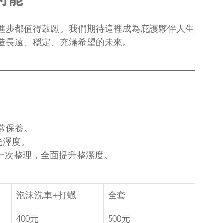
進步都值得鼓勵。我們期待這裡成為庇護夥伴人生
造長遠、穩定、充滿希望的未來。
常保養。
光澤度。
一次整理，全面提升整潔度。
泡沫洗車+打蠟
全套
400元
500元