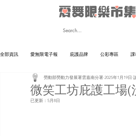
全部資訊
愛無限電子報
庇護品牌
公彩專區
課
勞動部勞動力發展署雲嘉南分署
2025年1月19日
雲嘉南分署就業服務資源手冊
精障會所會員創作
微笑工坊庇護工場(
已更新：
5月8日