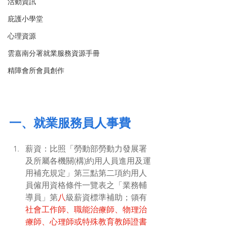
活動資訊
庇護小學堂
心理資源
雲嘉南分署就業服務資源手冊
精障會所會員創作
一、就業服務員人事費
薪資：比照「勞動部勞動力發展署
及所屬各機關(構)約用人員進用及運
用補充規定」第三點第二項約用人
員僱用資格條件一覽表之「業務輔
導員」第
八
級薪資標準補助；領有
社會工作師、職能治療師、物理治
療師、心理師或特殊教育教師證書