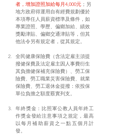
者，增加證照加給每月4,000元
；另
地方政府得運用自有經費規劃優於
本項專任人員薪資標準及條件，如
專業證照、學歷、偏鄉加給、績效
獎勵津貼、偏鄉交通津貼等，但其
他法令另有規定者，從其規定。
全民健康保險費（含法定雇主須提
撥健保費及法定雇主因人事費衍生
其負擔健保補充保險費）、勞工保
險費、勞工職業災害保險費、就業
保險費、勞工退休金提撥：依投保
單位負擔之額度覈實列支。
年終獎金：比照軍公教人員年終工
作獎金發給注意事項之規定，最高
以每月補助薪資之一點五個月計
發。