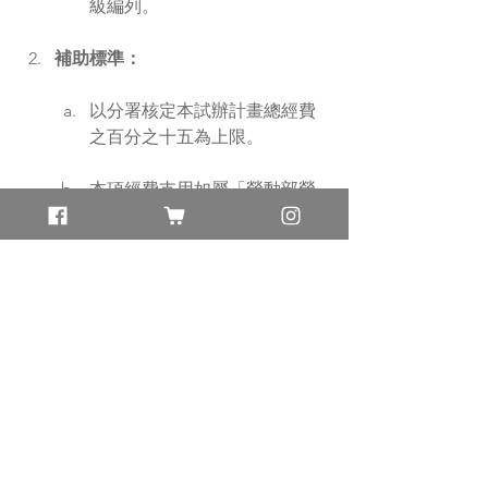
級編列。
補助標準：
以分署核定本試辦計畫總經費
之百分之十五為上限。
本項經費支用如屬「勞動部勞
動力發展署一般常用經費編列
標準及結報應行注意事項」所
列經費編列項目，依該通案性
標準覈實支列；如非屬通案性
項目，依申請計畫內容及效益
個別核定。
公告
課程&公告&資訊