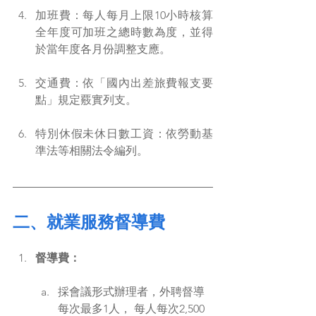
加班費：每人每月上限10小時核算
全年度可加班之總時數為度，並得
於當年度各月份調整支應。
交通費：依「國內出差旅費報支要
點」規定覈實列支。
特別休假未休日數工資：依勞動基
準法等相關法令編列。
二、
就業服務督導費
督導費：
採會議形式辦理者，外聘督導
每次最多1人， 每人每次2,500