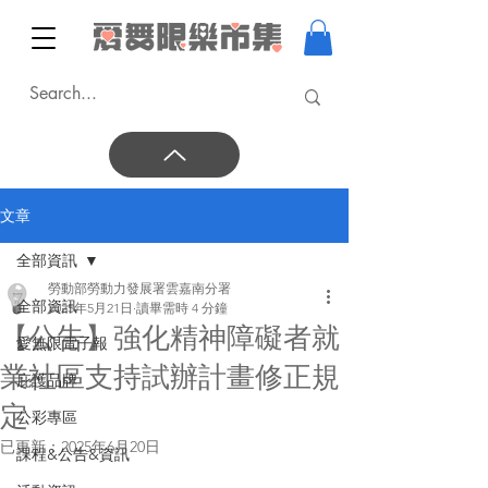
文章
全部資訊
勞動部勞動力發展署雲嘉南分署
全部資訊
2025年5月21日
讀畢需時 4 分鐘
【公告】強化精神障礙者就
愛無限電子報
業社區支持試辦計畫修正規
庇護品牌
定
公彩專區
已更新：
2025年6月20日
課程&公告&資訊