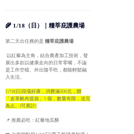
🌾 1/18（日）｜糧莘庇護農場
第二天出任務的是 
糧莘庇護農場
 以紅藜為主角，結合農產加工技術，發
展出多款以健康走向的日常零嘴，不論
是工作空檔、外出隨手吃，都能輕鬆融
入生活。
1/18(日)現場好康，消費滿500元，贈
「皮革帆布提袋」1 個，數量有限，送完
為止。(可累計)
📌 推薦必吃：紅藜地瓜酥