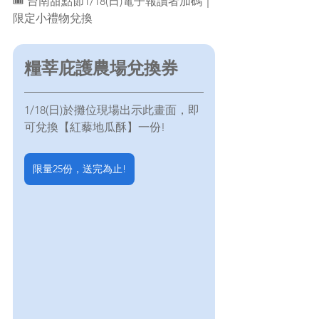
🎟 台南甜點節1/18(日)電子報讀者加碼｜
限定小禮物兌換
糧莘庇護農場兌換券
1/18(日)於攤位現場出示此畫面，即
可兌換【紅藜地瓜酥】一份!
限量25份，送完為止!