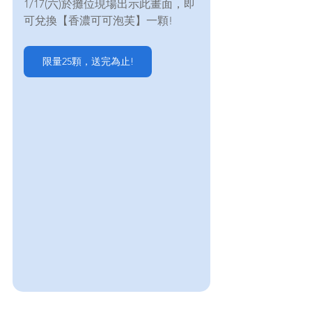
1/17(六)於攤位現場出示此畫面，即
可兌換【香濃可可泡芙】一顆!
限量25顆，送完為止!