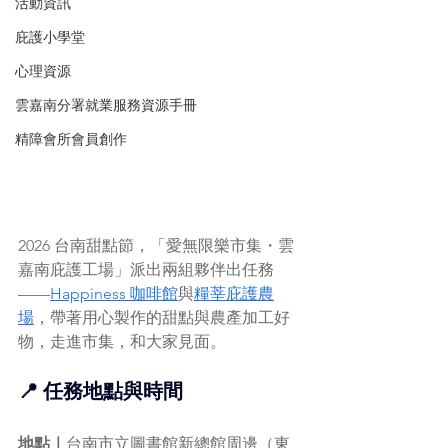
活動資訊
庇護小學堂
心理資源
雲嘉南分署就業服務資源手冊
精障會所會員創作
2026 台南甜點節，「愛無限樂市集・雲
嘉南庇護工場」派出兩組夥伴出任務
——
Happiness 咖啡館
與
糧莘庇護農
場
，帶著用心製作的甜點與農產加工好
物，走進市集，和大家見面。
📍 任務地點與時間
地點｜
台南市立圖書館新總館周邊（東