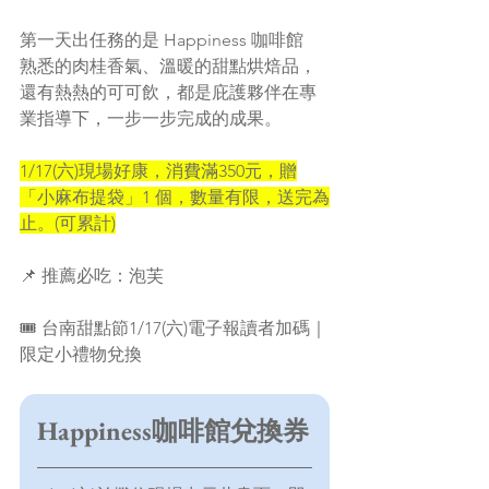
第一天出任務的是 Happiness 咖啡館
熟悉的肉桂香氣、溫暖的甜點烘焙品，
還有熱熱的可可飲，都是庇護夥伴在專
業指導下，一步一步完成的成果。
1/17(六)現場好康，消費滿350元，贈
「小麻布提袋」1 個，數量有限，送完為
止。(可累計)
📌 推薦必吃：泡芙
🎟 台南甜點節1/17(六)電子報讀者加碼｜
限定小禮物兌換
Happiness咖啡館兌換券