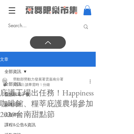
文章
全部資訊
勞動部勞動力發展署雲嘉南分署
全部資訊
1月2日
讀畢需時 1 分鐘
庇護工場出任務！Happiness
愛無限電子報
咖啡館、糧莘庇護農場參加
庇護品牌
2026 台南甜點節
公彩專區
課程&公告&資訊