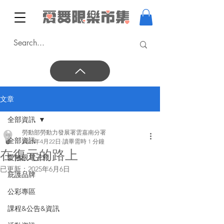
文章
全部資訊
勞動部勞動力發展署雲嘉南分署
全部資訊
2025年4月22日
讀畢需時 1 分鐘
在復元的路上
愛無限電子報
已更新：
2025年6月6日
庇護品牌
公彩專區
課程&公告&資訊