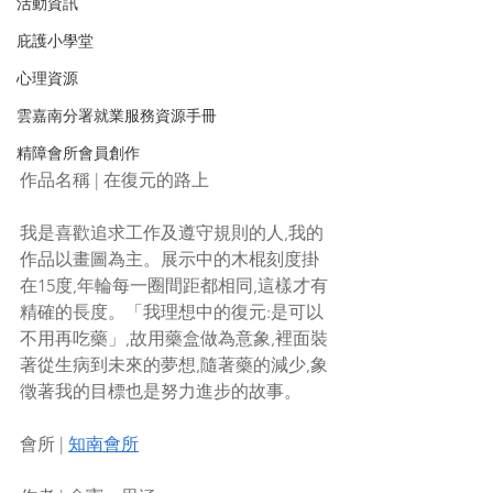
活動資訊
庇護小學堂
心理資源
雲嘉南分署就業服務資源手冊
精障會所會員創作
作品名稱 | 在復元的路上
我是喜歡追求工作及遵守規則的人,我的
作品以畫圖為主。展示中的木棍刻度掛
在15度,年輪每一圈間距都相同,這樣才有
精確的長度。「我理想中的復元:是可以
不用再吃藥」,故用藥盒做為意象,裡面裝
著從生病到未來的夢想,隨著藥的減少,象
徵著我的目標也是努力進步的故事。
會所 | 
知南會所