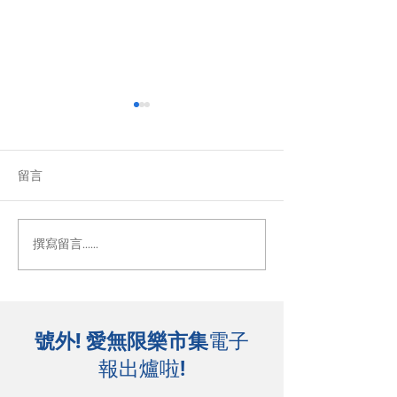
留言
色彩萬花筒
小屋中的想像
撰寫留言......
號外! 愛無限樂市集
電子
報出爐啦!